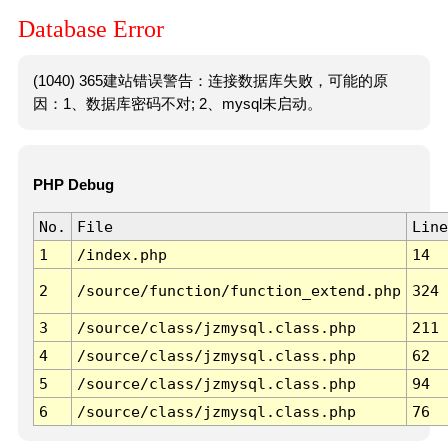
Database Error
(1040) 365建站错误警告：连接数据库失败，可能的原
因：1、数据库密码不对; 2、mysql未启动。
PHP Debug
No.
File
Line
1
/index.php
14
2
/source/function/function_extend.php
324
3
/source/class/jzmysql.class.php
211
4
/source/class/jzmysql.class.php
62
5
/source/class/jzmysql.class.php
94
6
/source/class/jzmysql.class.php
76