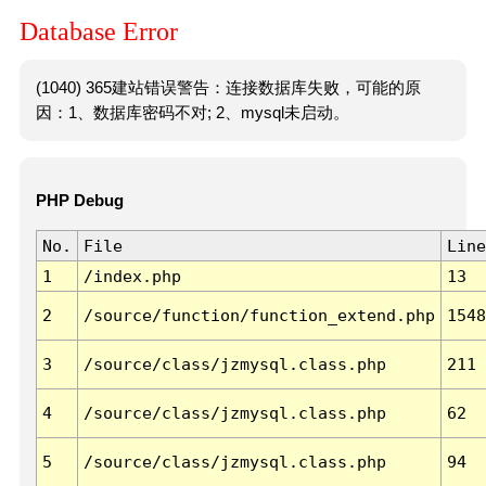
Database Error
(1040) 365建站错误警告：连接数据库失败，可能的原
因：1、数据库密码不对; 2、mysql未启动。
PHP Debug
No.
File
Line
1
/index.php
13
2
/source/function/function_extend.php
1548
3
/source/class/jzmysql.class.php
211
4
/source/class/jzmysql.class.php
62
5
/source/class/jzmysql.class.php
94