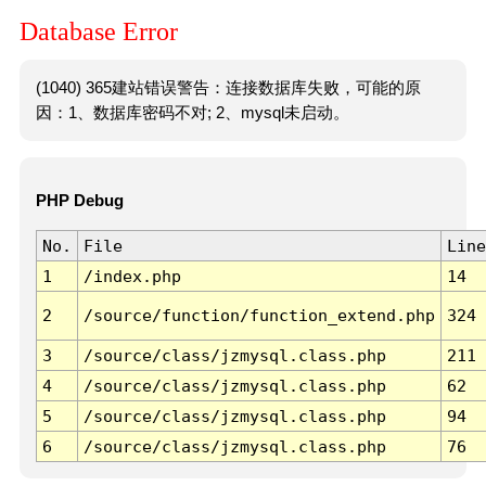
Database Error
(1040) 365建站错误警告：连接数据库失败，可能的原
因：1、数据库密码不对; 2、mysql未启动。
PHP Debug
No.
File
Line
1
/index.php
14
2
/source/function/function_extend.php
324
3
/source/class/jzmysql.class.php
211
4
/source/class/jzmysql.class.php
62
5
/source/class/jzmysql.class.php
94
6
/source/class/jzmysql.class.php
76