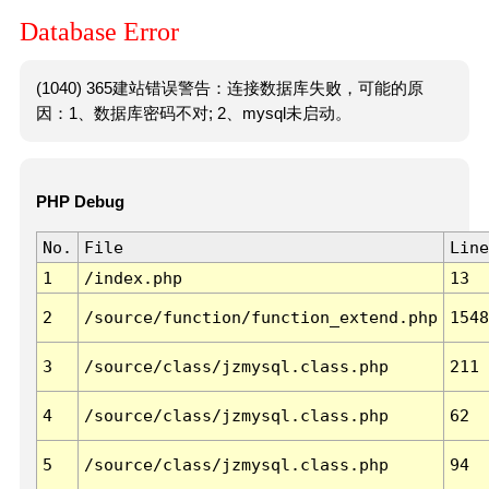
Database Error
(1040) 365建站错误警告：连接数据库失败，可能的原
因：1、数据库密码不对; 2、mysql未启动。
PHP Debug
No.
File
Line
1
/index.php
13
2
/source/function/function_extend.php
1548
3
/source/class/jzmysql.class.php
211
4
/source/class/jzmysql.class.php
62
5
/source/class/jzmysql.class.php
94