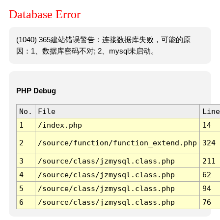
Database Error
(1040) 365建站错误警告：连接数据库失败，可能的原
因：1、数据库密码不对; 2、mysql未启动。
PHP Debug
No.
File
Line
1
/index.php
14
2
/source/function/function_extend.php
324
3
/source/class/jzmysql.class.php
211
4
/source/class/jzmysql.class.php
62
5
/source/class/jzmysql.class.php
94
6
/source/class/jzmysql.class.php
76