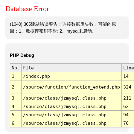
Database Error
(1040) 365建站错误警告：连接数据库失败，可能的原
因：1、数据库密码不对; 2、mysql未启动。
PHP Debug
No.
File
Line
1
/index.php
14
2
/source/function/function_extend.php
324
3
/source/class/jzmysql.class.php
211
4
/source/class/jzmysql.class.php
62
5
/source/class/jzmysql.class.php
94
6
/source/class/jzmysql.class.php
76