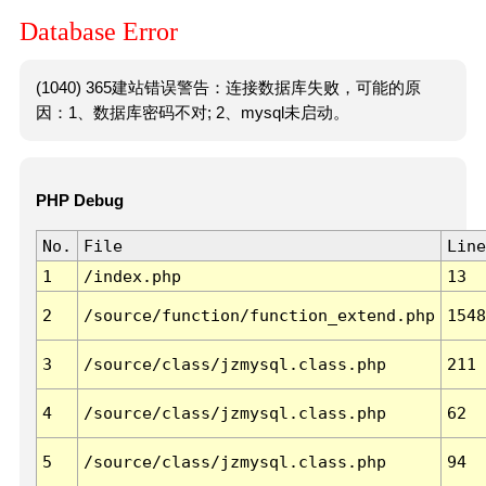
Database Error
(1040) 365建站错误警告：连接数据库失败，可能的原
因：1、数据库密码不对; 2、mysql未启动。
PHP Debug
No.
File
Line
1
/index.php
13
2
/source/function/function_extend.php
1548
3
/source/class/jzmysql.class.php
211
4
/source/class/jzmysql.class.php
62
5
/source/class/jzmysql.class.php
94