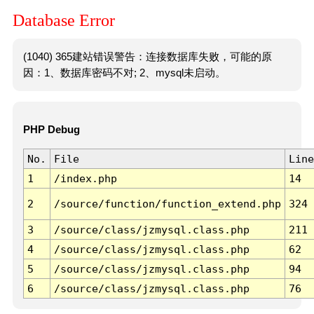
Database Error
(1040) 365建站错误警告：连接数据库失败，可能的原
因：1、数据库密码不对; 2、mysql未启动。
PHP Debug
No.
File
Line
1
/index.php
14
2
/source/function/function_extend.php
324
3
/source/class/jzmysql.class.php
211
4
/source/class/jzmysql.class.php
62
5
/source/class/jzmysql.class.php
94
6
/source/class/jzmysql.class.php
76