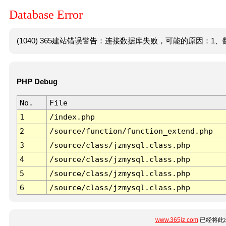
Database Error
(1040) 365建站错误警告：连接数据库失败，可能的原因：1、数
PHP Debug
No.
File
1
/index.php
2
/source/function/function_extend.php
3
/source/class/jzmysql.class.php
4
/source/class/jzmysql.class.php
5
/source/class/jzmysql.class.php
6
/source/class/jzmysql.class.php
www.365jz.com
已经将此