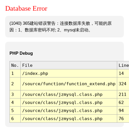
Database Error
(1040) 365建站错误警告：连接数据库失败，可能的原
因：1、数据库密码不对; 2、mysql未启动。
PHP Debug
No.
File
Line
1
/index.php
14
2
/source/function/function_extend.php
324
3
/source/class/jzmysql.class.php
211
4
/source/class/jzmysql.class.php
62
5
/source/class/jzmysql.class.php
94
6
/source/class/jzmysql.class.php
76