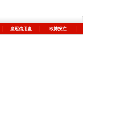
皇冠信用盘
欧博投注