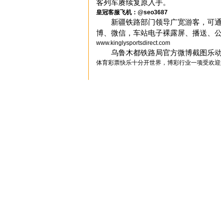
客列车赓续复原入手。
皇冠客服飞机：@seo3687
新疆铁路部门领导广宽游客，可通过1
博、微信，车站电子裸露屏、播送、公告
www.kinglysportsdirect.com
乌鲁木都铁路局官方微博截图乐动
体育彩票快乐十分开世界，博彩行业一项受欢迎