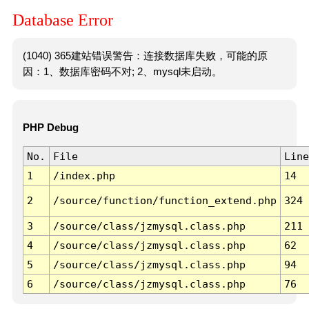
Database Error
(1040) 365建站错误警告：连接数据库失败，可能的原
因：1、数据库密码不对; 2、mysql未启动。
PHP Debug
No.
File
Line
1
/index.php
14
2
/source/function/function_extend.php
324
3
/source/class/jzmysql.class.php
211
4
/source/class/jzmysql.class.php
62
5
/source/class/jzmysql.class.php
94
6
/source/class/jzmysql.class.php
76