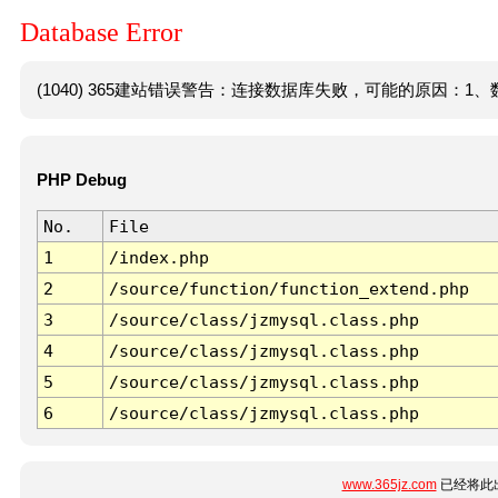
Database Error
(1040) 365建站错误警告：连接数据库失败，可能的原因：1、数
PHP Debug
No.
File
1
/index.php
2
/source/function/function_extend.php
3
/source/class/jzmysql.class.php
4
/source/class/jzmysql.class.php
5
/source/class/jzmysql.class.php
6
/source/class/jzmysql.class.php
www.365jz.com
已经将此