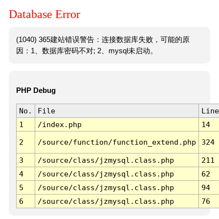
Database Error
(1040) 365建站错误警告：连接数据库失败，可能的原
因：1、数据库密码不对; 2、mysql未启动。
PHP Debug
No.
File
Line
1
/index.php
14
2
/source/function/function_extend.php
324
3
/source/class/jzmysql.class.php
211
4
/source/class/jzmysql.class.php
62
5
/source/class/jzmysql.class.php
94
6
/source/class/jzmysql.class.php
76