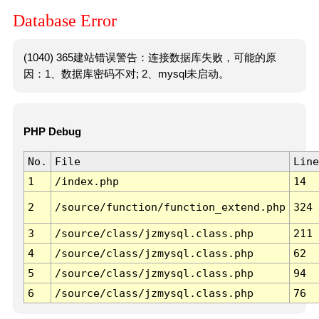
Database Error
(1040) 365建站错误警告：连接数据库失败，可能的原
因：1、数据库密码不对; 2、mysql未启动。
PHP Debug
No.
File
Line
1
/index.php
14
2
/source/function/function_extend.php
324
3
/source/class/jzmysql.class.php
211
4
/source/class/jzmysql.class.php
62
5
/source/class/jzmysql.class.php
94
6
/source/class/jzmysql.class.php
76