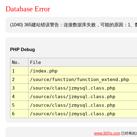
Database Error
(1040) 365建站错误警告：连接数据库失败，可能的原因：1、数
PHP Debug
No.
File
1
/index.php
2
/source/function/function_extend.php
3
/source/class/jzmysql.class.php
4
/source/class/jzmysql.class.php
5
/source/class/jzmysql.class.php
6
/source/class/jzmysql.class.php
www.365jz.com
已经将此