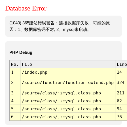
Database Error
(1040) 365建站错误警告：连接数据库失败，可能的原
因：1、数据库密码不对; 2、mysql未启动。
PHP Debug
No.
File
Line
1
/index.php
14
2
/source/function/function_extend.php
324
3
/source/class/jzmysql.class.php
211
4
/source/class/jzmysql.class.php
62
5
/source/class/jzmysql.class.php
94
6
/source/class/jzmysql.class.php
76