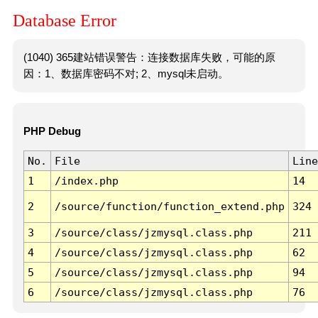
Database Error
(1040) 365建站错误警告：连接数据库失败，可能的原
因：1、数据库密码不对; 2、mysql未启动。
PHP Debug
No.
File
Line
1
/index.php
14
2
/source/function/function_extend.php
324
3
/source/class/jzmysql.class.php
211
4
/source/class/jzmysql.class.php
62
5
/source/class/jzmysql.class.php
94
6
/source/class/jzmysql.class.php
76