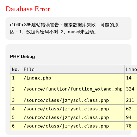
Database Error
(1040) 365建站错误警告：连接数据库失败，可能的原
因：1、数据库密码不对; 2、mysql未启动。
PHP Debug
No.
File
Line
1
/index.php
14
2
/source/function/function_extend.php
324
3
/source/class/jzmysql.class.php
211
4
/source/class/jzmysql.class.php
62
5
/source/class/jzmysql.class.php
94
6
/source/class/jzmysql.class.php
76