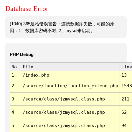
Database Error
(1040) 365建站错误警告：连接数据库失败，可能的原
因：1、数据库密码不对; 2、mysql未启动。
PHP Debug
No.
File
Line
1
/index.php
13
2
/source/function/function_extend.php
1548
3
/source/class/jzmysql.class.php
211
4
/source/class/jzmysql.class.php
62
5
/source/class/jzmysql.class.php
94