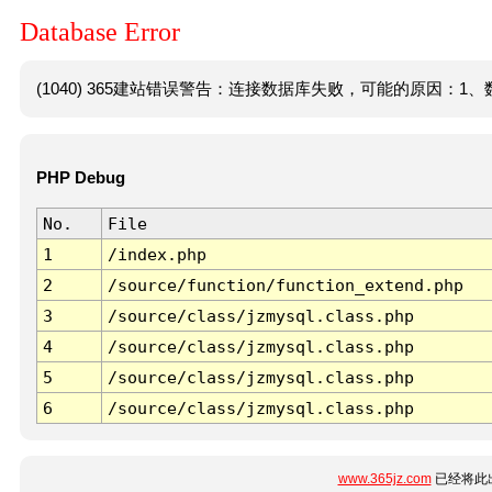
Database Error
(1040) 365建站错误警告：连接数据库失败，可能的原因：1、数
PHP Debug
No.
File
1
/index.php
2
/source/function/function_extend.php
3
/source/class/jzmysql.class.php
4
/source/class/jzmysql.class.php
5
/source/class/jzmysql.class.php
6
/source/class/jzmysql.class.php
www.365jz.com
已经将此