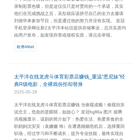
录制彩票色碟，但是这仅仅只是对贾玲的一个承诺，其实
他们在完成挑战之后，吴彤就应该拼尽自己的全力去邀请
刘德华来参加节目，但是通过他的努力并没有实现。 皇冠
手机登录网址新2太平洋本站仅提供存储事业，总共实质均
由用户发布，如发现存害或侵权实质，请点击举报。
欧博Allbet
太平洋在线龙虎斗体育彩票店赚钱_重温“悉尼妹”经
典R级电影，全裸戏份拒却替身
2025-05-28
太平洋在线龙虎斗体育彩票店赚钱 当偷窥成瘾！偷窥别东
说念主，危急的是眼睛，如故心？ 皇冠hg86a 图片 据腾
讯视频显示，该剧的简介如下：热爱生活、热爱美食的全
职妈妈沈安安（袁姗姗 饰）在遭遇婚姻危机后，选择重回
职场，经过学习和不断成长，提升专业技能，最终实现自