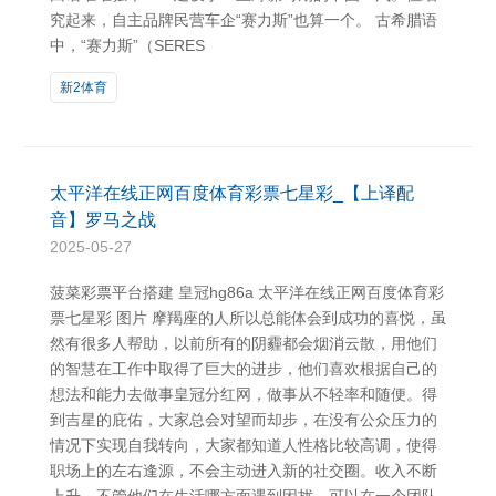
究起来，自主品牌民营车企“赛力斯”也算一个。 古希腊语
中，“赛力斯”（SERES
新2体育
太平洋在线正网百度体育彩票七星彩_【上译配
音】罗马之战
2025-05-27
菠菜彩票平台搭建 皇冠hg86a 太平洋在线正网百度体育彩
票七星彩 图片 摩羯座的人所以总能体会到成功的喜悦，虽
然有很多人帮助，以前所有的阴霾都会烟消云散，用他们
的智慧在工作中取得了巨大的进步，他们喜欢根据自己的
想法和能力去做事皇冠分红网，做事从不轻率和随便。得
到吉星的庇佑，大家总会对望而却步，在没有公众压力的
情况下实现自我转向，大家都知道人性格比较高调，使得
职场上的左右逢源，不会主动进入新的社交圈。收入不断