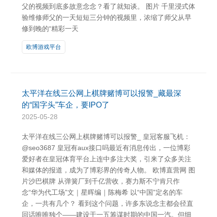
父的视频到底多故意念念？看了就知谈。 图片 千里浸式体
验维修师父的一天短短三分钟的视频里，浓缩了师父从早
修到晚的“精彩一天
欧博游戏平台
太平洋在线三公网上棋牌赌博可以报警_藏最深
的“国字头”车企，要IPO了
2025-05-28
太平洋在线三公网上棋牌赌博可以报警_ 皇冠客服飞机：
@seo3687 皇冠有aux接口吗最近有消息传出，一位博彩
爱好者在皇冠体育平台上连中多注大奖，引来了众多关注
和媒体的报道，成为了博彩界的传奇人物。 欧博直营网 图
片沙巴棋牌 从弹簧厂到千亿营收，赛力斯不宁肯只作
念“华为代工场”文｜星晖编｜陈梅希 以“中国”定名的车
企，一共有几个？ 看到这个问题，许多东说念主都会径直
回话唯唯独个——建设于一五筹谋时期的中国一汽。但细