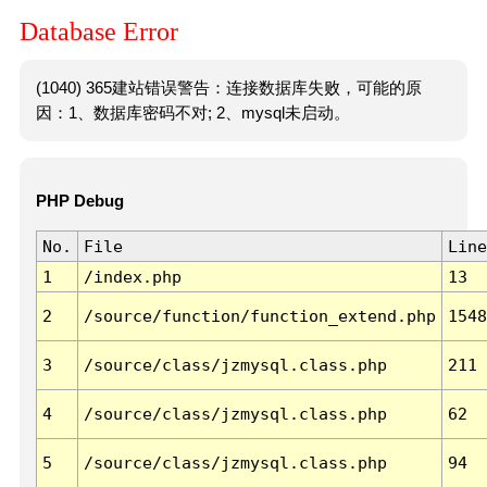
Database Error
(1040) 365建站错误警告：连接数据库失败，可能的原
因：1、数据库密码不对; 2、mysql未启动。
PHP Debug
No.
File
Line
1
/index.php
13
2
/source/function/function_extend.php
1548
3
/source/class/jzmysql.class.php
211
4
/source/class/jzmysql.class.php
62
5
/source/class/jzmysql.class.php
94