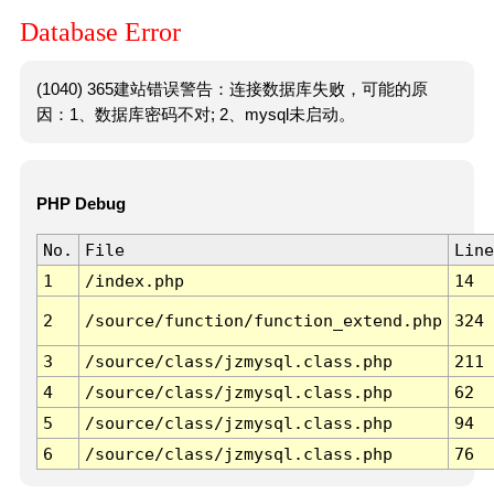
Database Error
(1040) 365建站错误警告：连接数据库失败，可能的原
因：1、数据库密码不对; 2、mysql未启动。
PHP Debug
No.
File
Line
1
/index.php
14
2
/source/function/function_extend.php
324
3
/source/class/jzmysql.class.php
211
4
/source/class/jzmysql.class.php
62
5
/source/class/jzmysql.class.php
94
6
/source/class/jzmysql.class.php
76