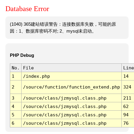
Database Error
(1040) 365建站错误警告：连接数据库失败，可能的原
因：1、数据库密码不对; 2、mysql未启动。
PHP Debug
No.
File
Line
1
/index.php
14
2
/source/function/function_extend.php
324
3
/source/class/jzmysql.class.php
211
4
/source/class/jzmysql.class.php
62
5
/source/class/jzmysql.class.php
94
6
/source/class/jzmysql.class.php
76