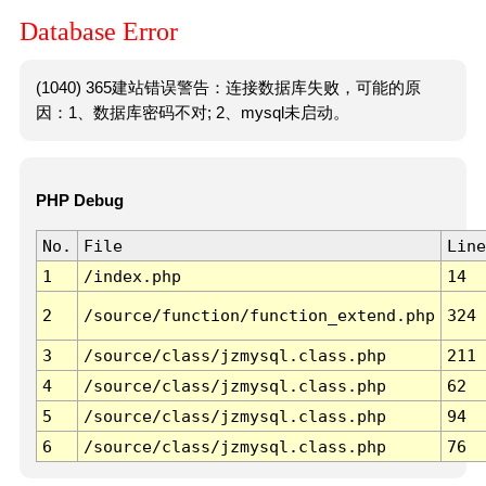
Database Error
(1040) 365建站错误警告：连接数据库失败，可能的原
因：1、数据库密码不对; 2、mysql未启动。
PHP Debug
No.
File
Line
1
/index.php
14
2
/source/function/function_extend.php
324
3
/source/class/jzmysql.class.php
211
4
/source/class/jzmysql.class.php
62
5
/source/class/jzmysql.class.php
94
6
/source/class/jzmysql.class.php
76