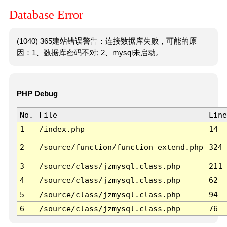
Database Error
(1040) 365建站错误警告：连接数据库失败，可能的原
因：1、数据库密码不对; 2、mysql未启动。
PHP Debug
No.
File
Line
1
/index.php
14
2
/source/function/function_extend.php
324
3
/source/class/jzmysql.class.php
211
4
/source/class/jzmysql.class.php
62
5
/source/class/jzmysql.class.php
94
6
/source/class/jzmysql.class.php
76