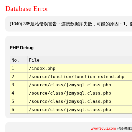
Database Error
(1040) 365建站错误警告：连接数据库失败，可能的原因：1、数
PHP Debug
No.
File
1
/index.php
2
/source/function/function_extend.php
3
/source/class/jzmysql.class.php
4
/source/class/jzmysql.class.php
5
/source/class/jzmysql.class.php
6
/source/class/jzmysql.class.php
www.365jz.com
已经将此