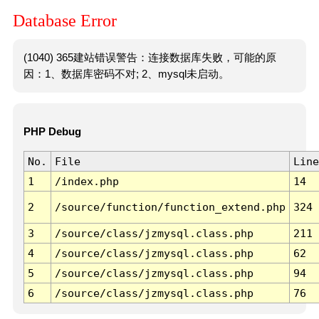
Database Error
(1040) 365建站错误警告：连接数据库失败，可能的原
因：1、数据库密码不对; 2、mysql未启动。
PHP Debug
No.
File
Line
1
/index.php
14
2
/source/function/function_extend.php
324
3
/source/class/jzmysql.class.php
211
4
/source/class/jzmysql.class.php
62
5
/source/class/jzmysql.class.php
94
6
/source/class/jzmysql.class.php
76